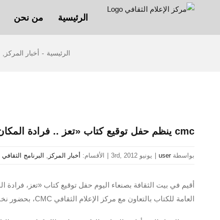
Ski
الرئيسية
من نحن
t
conten
الرئيسية
-
أخبار المركز
,
ا
مشاهدة
صورة
cmc ينظم حفل توقيع كتاب «تعز .. فرادة المكان، وعظمة التاريخ» للباحث فيصل فارع
أكبر
بواسطة
user
|
يونيو 3rd, 2012
|
الأقسام:
أخبار المركز
,
البرنامج الثقافي
أقيم في بيت الثقافة بصنعاء اليوم حفل توقيع كتاب «تعز، فرادة ا
العامة للكتاب بالتعاون مع مركز الإعلام الثقافي CMC، بحضور نخبة من الأدباء والكتاب والمثقفين والباحثين.