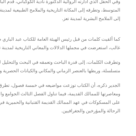
المتوسط، وتطرقه إلى المكانة التاريخية والملامح الطبيعية لمدينة 
إلى الملامح البشرية لمدينة تعز.
كما ألقيت كلمات من قبل رئيس الهيئة العامة للكتاب عبد الباري طا
غالب، استعرضت في مجملها الدلالات والمعاني التاريخية لمدينة تع
وتطرقت الكلمات، إلى قدرة الباحث وتعمقه في البحث والتحليل للمكا
متسلسلة، وربطها بالعنصر الزماني والمكاني والكيانات الحصرية وا
الجدير ذكره، أن الكتاب توزعت مواضيعه في خمسة فصول، تطرق الفص
ومعاصرتها للممالك القديمة، فيما تناول الفصل الثالث الجوامع والح
على المسكوكات في عهد الممالك القديمة القتبانية والحميرية في
الرحالة والمؤرخين والجغرافيين.