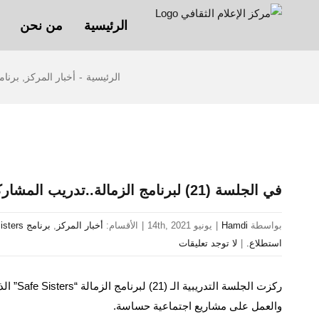
Ski
الرئيسية
من نحن
t
conten
الرئيسية
-
أخبار المركز
,
برنامج isters
مشاهدة
صورة
في الجلسة (21) لبرنامج الزمالة..تدريب المشاركات حول كيفية تقديم القصص والترويج لها
أكبر
بواسطة
Hamdi
|
يونيو 14th, 2021
|
الأقسام:
أخبار المركز
,
برنامج Safe Sisters
استطلاع.
|
لا توجد تعليقات
والعمل على مشاريع اجتماعية حساسة.