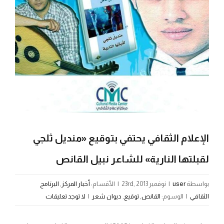
الإعلام الثقافي يحتفي بتوقيع «منديل ثلجي
لقبلتها النارية» للشاعر نبيل القانص
بواسطة
user
|
نوفمبر 23rd, 2013
|
الأقسام:
أخبار المركز
,
البرنامج
الثقافي
|
الوسوم:
القانص
,
توقيع
,
ديوان شعر
|
لا توجد تعليقات