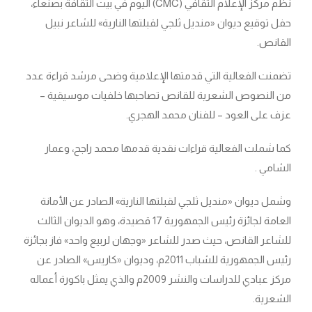
نظم مركز الإعلام الثقافي (CMC) اليوم في بيت الثقافة بصنعاء،
حفل توقيع ديوان «منديل ثلجي لقبلتها النارية» للشاعر نبيل
القانص.
تضمنت الفعالية التي قدمتها الإعلامية وضحى مرشد قراءة عدد
من النصوص الشعرية للقانص تصاحبها خلفيات موسيقية –
عزف على العود – للفنان محمد الهجري.
كما شملت الفعالية قراءات نقدية قدمها محمد راجح، وعمار
الشامي .
وشمل ديوان «منديل ثلجي لقبلتها النارية» الصادر عن الأمانة
العامة لجائزة رئيس الجمهورية 17 قصيدة، وهو الديوان الثالث
للشاعر القانص، حيث صدر للشاعر «وجهان لربيع واحد» فاز بجائزة
رئيس الجمهورية للشباب 2011م، وديوان «كاريس» الصادر عن
مركز عبادي للدراسات والنشر 2009م والذي يمثل باكورة أعماله
الشعرية.