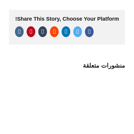
Share This Story, Choose Your Platform!
Pinterest
Vk
Tumblr
Reddit
LinkedIn
Twitter
Facebook
منشورات متعلقة