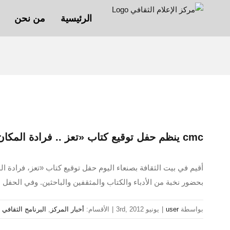
Ski
الرئيسية
من نحن
t
conten
cmc ينظم حفل توقيع كتاب «تعز .. فرادة المكان، وعظمة التاريخ» للباحث فيصل فارع
بحضور نخبة من الأدباء والكتاب والمثقفين والباحثين. وفي الحفل ا
بواسطة
user
|
يونيو 3rd, 2012
|
الأقسام:
أخبار المركز
,
البرنامج الثقافي