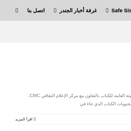
غرفة أخبار الجندر
اتصل بنا
أقيم في بيت الثقافة بصنعاء اليوم حفل توقيع كتاب «تعز، فرادة المكان، وعظمة التاريخ» لمؤلفه الباحث فيصل سعيد فارع، والذي نظمته الهيئة العامة للكتاب بالتعاون مع مركز الإعلام الثقافي CMC،
 محتويات الكتاب الذي جاء في
‫اقرأ المزيد