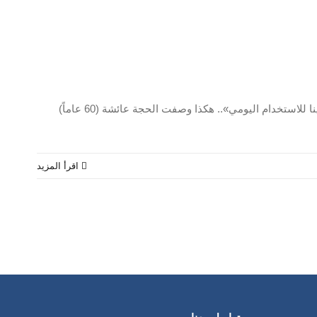
CMC ـ غرفة أخبار الجندر ـ تعز: رانيا عبدالله «تعبت وأشعر أن ظهري سينقسم من حمل الماء، كل يوم نجلب الماء على رؤوسنا، وبالكاد يكفينا للاستخدام اليومي».. هكذا وصفت الحجة عائشة (60 عاماً)
‫اقرأ المزيد