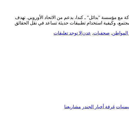
ن للحقوق والحريات بعدن الدورة التدريبية الثالثة حول صحافة المواطن، ينظمها مركز الإعلام الثقافي (CMC) بالشراكة مع مؤسسة "بدائل" ـ كندا، بدعم من الاتحاد الأوروبي. تهدف
مجتمع، وكيفية استخدام تطبيقات حديثة تساعد في نقل الحقائق
المواطن
,
صحفيات
,
عدن
|
لا توجد تعليقات
يمنيات
غرفة أخبار الجندر
مشاريعنا