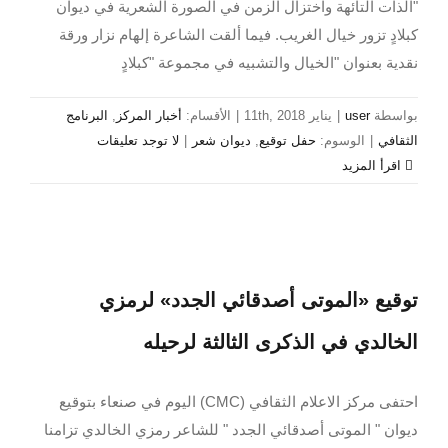
"الذات التائهة واختزال الزمن في الصورة الشعرية في ديوان
كبلادٍ تزور خيال الغريب. فيما ألقت الشاعرة إلهام نزار ورقة
نقدية بعنوان "الخيال والتشبيه في مجموعة "كبلادٍ
بواسطة
user
|
يناير 11th, 2018
|
الأقسام:
أخبار المركز
,
البرنامج
الثقافي
|
الوسوم:
حفل توقيع
,
ديوان شعر
|
لا توجد تعليقات
‫اقرأ المزيد
توقيع «الموتى أصدقائي الجدد» لرمزي
الخالدي في الذكرى الثالثة لرحيله
احتفى مركز الاعلام الثقافي (CMC) اليوم في صنعاء بتوقيع
ديوان " الموتى أصدقائي الجدد " للشاعر رمزي الخالدي تزامنا