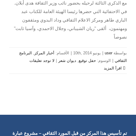
مع الذكرى الثالثة لرحيله بحضور نائب وزير الثقافة هدى أبلان.
في الاحتفائية التي حضرها رئيسا الهيئة العامة للكتاب عبد
الباري طاهر ومركز الاعلام الثقافي وداد البدوي ومثقفون
ومهتمون، ألقى "ريان الشيباني، وجلال الاحمدي، وآسيا ثابت"
نصوصاً
بواسطة
user
|
يونيو 10th, 2014
|
الأقسام:
أخبار المركز
,
البرنامج
الثقافي
|
الوسوم:
حفل توقيع
,
ديوان شعر
|
لا توجد تعليقات
‫اقرأ المزيد
تم تأسيس هذا المركز من قبل المورد الثقافي – مشروع عبارة