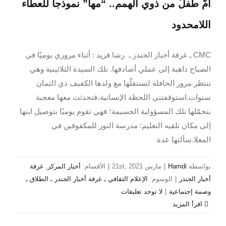
أمٍّ طفلُ من ذوي الهمم.. “مها” نموذجاً للعطاء
اللامحدود
CMC ـ غرفة أخبار الجندر ـ رشا فريد : أثناء مروري يوميًا في
الصباح ذاهبة إلى عملي أصادفها. تلك السيدة الثلاثينية وهي
تنتظر مرور الحافلة لتستقلّها مع ولدها الكفيف ذي الثمان
سنوات.استوقفتني اللحظة الإنسانية،فتحدثت معها معجبة
بتحمّلها تلك المسؤولية الجسيمة؛ فهي تقوم يوميًا بتوصيل ابنها
إلى مكان تلقيه التعليم: مدرسة النور للمكفوفين في
المعلا.سألتها عدة
بواسطة
Hamdi
|
مارس 21st, 2021
|
الأقسام:
أخبار المركز
,
غرفة
أخبار الجندر
|
الوسوم:
الإعلام الثقافي ـ غرفة أخبار الجندر ـ الطلاق ـ
وصمة إجتماعية
|
لا توجد تعليقات
‫اقرأ المزيد