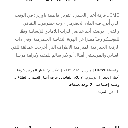
CMC ـ غرفة أخبار الجندر ـ تقرير: فاطمة باوزير : في الوقت
الذي أُدرج فيه الدان الحضرمي - وجه حضرموت الثقافي
والفني– بوصفه أحدَ عناصر التراث اللامادي للإنسانية وفقًا
لليونسكو وعُدّ معبرًا عن الهوية الثقافية الحضرمية، وفي ذات
الرقعة الجغرافية المترامية الأطراف التي أخرجت عمالقة للفن
الغنائي والموسيقي أمثال أبو بكر سالم بلفقيه وكرامة مرسال
بواسطة
Hamdi
|
مارس 21st, 2021
|
الأقسام:
أخبار المركز
,
غرفة
أخبار الجندر
|
الوسوم:
الإعلام الثقافي ـ غرفة أخبار الجندر ـ الطلاق ـ
وصمة إجتماعية
|
لا توجد تعليقات
‫اقرأ المزيد