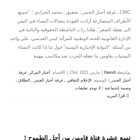
CMC ـ غرفة أخبار الجندر ـ تحقيق : محمد الجرادي : "جميع
الأطراف المتصارعة أرادت العودة بنضالات النساء في اليمن
الى نقطة الصفر"..هكذا ردّت الناشطة الحقوقية والنائبة في
الإدارة القانونية للجنة الوطنية للمرأة؛ لبنى القدسي، على واحد
من أسئلة "البوابة الإخبارية اليمنية" حول ما إذا كانت النساء
اليمنيات يقاومن ما تفعله الحرب ضد مكاسب مهمة
بواسطة
Hamdi
|
مارس 23rd, 2021
|
الأقسام:
أخبار المركز
,
غرفة
أخبار الجندر
|
الوسوم:
الإعلام الثقافي ـ غرفة أخبار الجندر ـ الطلاق ـ
وصمة إجتماعية
|
لا توجد تعليقات
‫اقرأ المزيد
تسع عشرة فتاة قاومن من أجل الطموح !