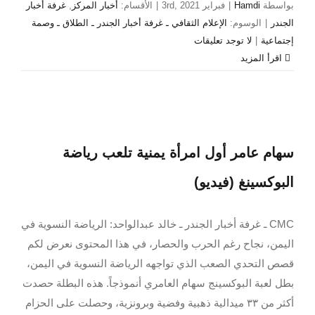
بواسطة
Hamdi
|
فبراير 3rd, 2021
|
الأقسام:
أخبار المركز
,
غرفة أخبار
الجندر
|
الوسوم:
الإعلام الثقافي ـ غرفة أخبار الجندر ـ الطلاق ـ وصمة
إجتماعية
|
لا توجد تعليقات
‫اقرأ المزيد
سهام عامر أول امرأة يمنية تلعب رياضة
البوكسينغ (فيديو)
CMC ـ غرفة أخبار الجندر ـ خالد عبدالواحد: الرياضة النسوية في
اليمن، نجاح رغم الحرب والحصار، في هذا المحتوى نعرض لكم
قصص التحدي الصعب الذي تواجهه الرياضة النسوية في اليمن،
بطل لعبة البوكسينج سهام العامري أنموذجاً. هذه البطلة حصدت
أكثر من ٣٣ ميدالية ذهبية وفضية وبرونزية، وحصلت على الحزام