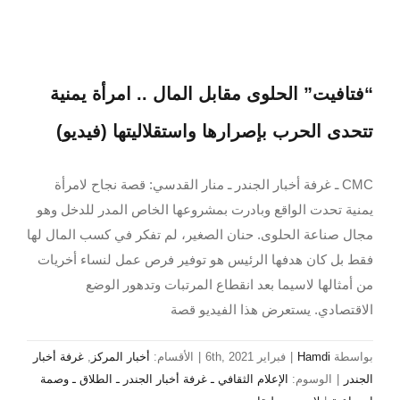
“فتافيت” الحلوى مقابل المال .. امرأة يمنية
تتحدى الحرب بإصرارها واستقلاليتها (فيديو)
CMC ـ غرفة أخبار الجندر ـ منار القدسي: قصة نجاح لامرأة
يمنية تحدت الواقع وبادرت بمشروعها الخاص المدر للدخل وهو
مجال صناعة الحلوى. حنان الصغير، لم تفكر في كسب المال لها
فقط بل كان هدفها الرئيس هو توفير فرص عمل لنساء أخريات
من أمثالها لاسيما بعد انقطاع المرتبات وتدهور الوضع
الاقتصادي. يستعرض هذا الفيديو قصة
بواسطة
Hamdi
|
فبراير 6th, 2021
|
الأقسام:
أخبار المركز
,
غرفة أخبار
الجندر
|
الوسوم:
الإعلام الثقافي ـ غرفة أخبار الجندر ـ الطلاق ـ وصمة