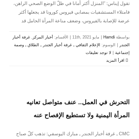
تقول إيناس: "المنزل أكثر أمانا في ظلّ الوضع الصحي الراهن،
فامتلاء المستشفيات بمصابي فيروس كورونا قد يجعلها أكثر
عرضة للإصابة بالفيروس، وضعف مناعة المرأة الحامل قد
بواسطة
Hamdi
|
مايو 11th, 2021
|
الأقسام:
أخبار المركز
,
غرفة أخبار
الجندر
|
الوسوم:
الإعلام الثقافي ـ غرفة أخبار الجندر ـ الطلاق ـ وصمة
إجتماعية
|
لا توجد تعليقات
‫اقرأ المزيد
التحرش في العمل.. عنف متواصل تعانيه
المرأة اليمنية ولا تستطيع الإفصاح عنه
CMC ـ غرفة أخبار الجندر ـ مبارك اليوسفي: تذهب كلّ صباح