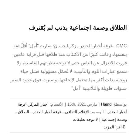
الطلاق وصمة اجتماعية بذنب لم يُقترف
CMC ـ غرفة أخبار الجندر ـ زكريا حسان: صارت "أمل" أقلّ ثقة
بنفسها، وعانت كثيرًا من الاكتئاب منذ طلاقها قبل قرابة عامين.
قررت الانعزال عن الناس حتى لا تواجه نظراتهم القاسية، ولا
تسمع عبارات اللوم والتأنيب، لا تُحمّل مسؤولية فشل حياة
زوجية بذلت أكثر مما تحتمل لإنجاحها، وصبرت فوق حدود الصبر.
سنوات طويلة والثلاثينية "أمل"
بواسطة
Hamdi
|
مارس 15th, 2021
|
الأقسام:
أخبار المركز
,
غرفة
أخبار الجندر
|
الوسوم:
الإعلام الثقافي ـ غرفة أخبار الجندر ـ الطلاق ـ
وصمة إجتماعية
|
لا توجد تعليقات
‫اقرأ المزيد